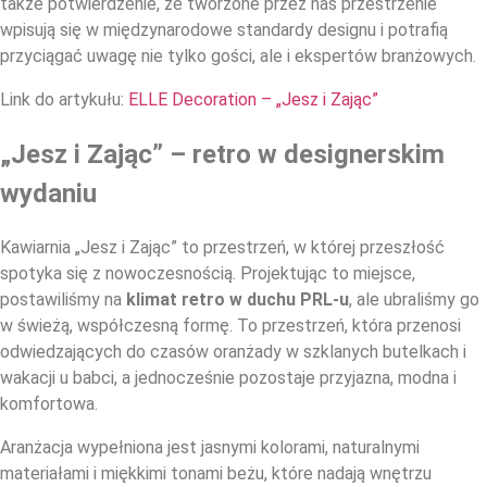
także potwierdzenie, że tworzone przez nas przestrzenie
wpisują się w międzynarodowe standardy designu i potrafią
przyciągać uwagę nie tylko gości, ale i ekspertów branżowych.
Link do artykułu:
ELLE Decoration – „Jesz i Zając”
„Jesz i Zając” – retro w designerskim
wydaniu
Kawiarnia „Jesz i Zając” to przestrzeń, w której przeszłość
spotyka się z nowoczesnością. Projektując to miejsce,
postawiliśmy na
klimat retro w duchu PRL-u
, ale ubraliśmy go
w świeżą, współczesną formę. To przestrzeń, która przenosi
odwiedzających do czasów oranżady w szklanych butelkach i
wakacji u babci, a jednocześnie pozostaje przyjazna, modna i
komfortowa.
Aranżacja wypełniona jest jasnymi kolorami, naturalnymi
materiałami i miękkimi tonami beżu, które nadają wnętrzu